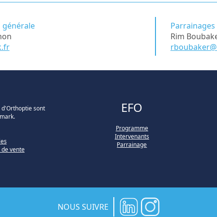
 générale
Parrainages 
imon
Rim Boubak
.fr
rboubaker@
EFO
 d'Orthoptie sont
imark.
Programme
Intervenants
les
Parrainage
 de vente
NOUS SUIVRE