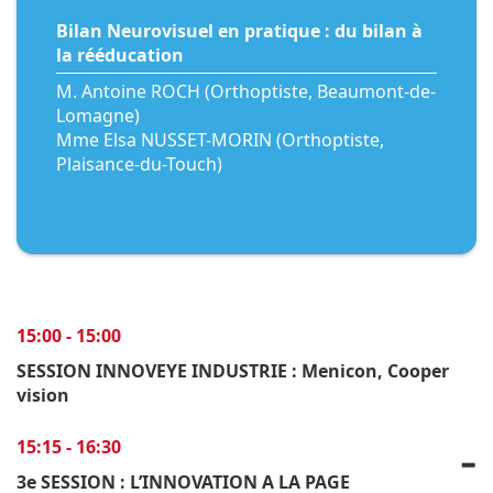
Bilan Neurovisuel en pratique : du bilan à
la rééducation
M. Antoine ROCH (Orthoptiste, Beaumont-de-
Lomagne)
Mme Elsa NUSSET-MORIN (Orthoptiste,
Plaisance-du-Touch)
15:00 - 15:00
SESSION INNOVEYE INDUSTRIE : Menicon, Cooper
vision
15:15 - 16:30
3e SESSION : L’INNOVATION A LA PAGE