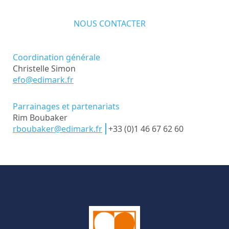
NOUS CONTACTER
Coordination générale
Christelle Simon
efo@edimark.fr
Parrainages et partenariats
Rim Boubaker
rboubaker@edimark.fr
+33 (0)1 46 67 62 60