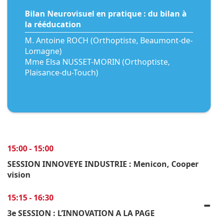
Bilan Neurovisuel en pratique : du bilan à
la rééducation
M. Antoine ROCH (Orthoptiste, Beaumont-de-
Lomagne)
Mme Elsa NUSSET-MORIN (Orthoptiste,
Plaisance-du-Touch)
15:00 - 15:00
SESSION INNOVEYE INDUSTRIE : Menicon, Cooper
vision
15:15 - 16:30
3e SESSION : L’INNOVATION A LA PAGE